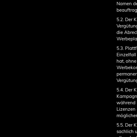
Namen de
beauftrag
5.2. Der 
Vergütung
die Abre
Werbeplat
5.3. Plat
Einzelfal
hat, ohn
Werbekon
permanent
Vergütung
5.4. Der 
Kampagnen
während d
Lizenzen 
mögliche
5.5. Der
sachlich 