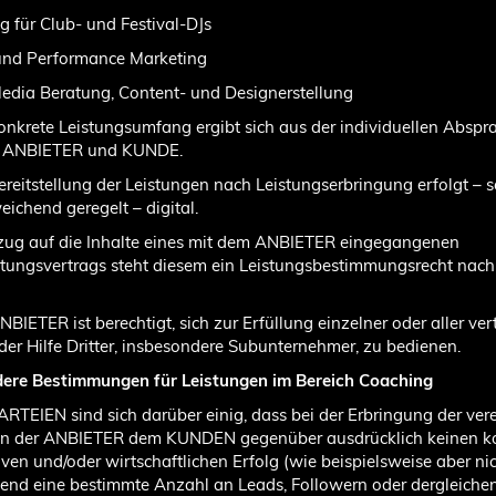
g für Club- und Festival-DJs
 und Performance Marketing
Media Beratung, Content- und Designerstellung
konkrete Leistungsumfang ergibt sich aus der individuellen Abspr
 ANBIETER und KUNDE.
Bereitstellung der Leistungen nach Leistungserbringung erfolgt – s
eichend geregelt – digital.
ezug auf die Inhalte eines mit dem ANBIETER eingegangenen
stungsvertrags steht diesem ein Leistungsbestimmungsrecht nach
NBIETER ist berechtigt, sich zur Erfüllung einzelner oder aller ver
 der Hilfe Dritter, insbesondere Subunternehmer, zu bedienen.
dere Bestimmungen für Leistungen im Bereich Coaching
PARTEIEN sind sich darüber einig, dass bei der Erbringung der ver
en der ANBIETER dem KUNDEN gegenüber ausdrücklich keinen k
iven und/oder wirtschaftlichen Erfolg (wie beispielsweise aber ni
end eine bestimmte Anzahl an Leads, Followern oder dergleiche