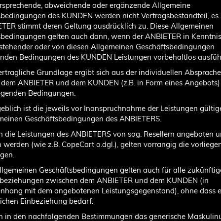
ersprechende, abweichende oder ergänzende Allgemeine
bedingungen des KUNDEN werden nicht Vertragsbestandteil, es 
TER stimmt deren Geltung ausdrücklich zu. Diese Allgemeinen
sbedingungen gelten auch dann, wenn der ANBIETER in Kenntni
stehender oder von diesen Allgemeinen Geschäftsbedingungen
nden Bedingungen des KUNDEN Leistungen vorbehaltlos ausführ
vertragliche Grundlage ergibt sich aus der individuellen Absprache
 dem ANBIETER und dem KUNDEN (z.B. in Form eines Angebots)
iegenden Bedingungen.
eblich ist die jeweils vor Inanspruchnahme der Leistungen gülti
emeinen Geschäftsbedingungen des ANBIETERS.
rn die Leistungen des ANBIETERS von sog. Resellern angeboten u
n werden (wie z.B. CopeCart o.dgl.), gelten vorrangig die vorlieg
gen.
Allgemeinen Geschäftsbedingungen gelten auch für alle zukünfti
sbeziehungen zwischen dem ANBIETER und dem KUNDEN (in
hang mit dem angebotenen Leistungsgegenstand), ohne dass es
ichen Einbeziehung bedarf.
ern in den nachfolgenden Bestimmungen das generische Maskuli