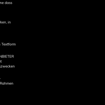
hne dass
ken, in
n Textform
ANBIETER
t
nszwecken
-
m Rahmen