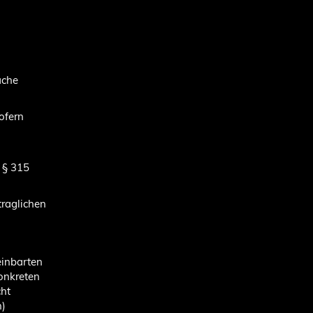
ache
ofern
 § 315
traglichen
einbarten
onkreten
cht
n)