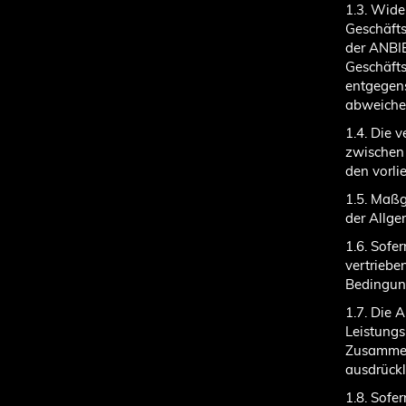
1.3. Wid
Geschäfts
der ANBIE
Geschäft
entgegen
abweiche
1.4. Die 
zwischen
den vorl
1.5. Maßg
der Allg
1.6. Sofe
vertriebe
Bedingun
1.7. Die 
Leistung
Zusammen
ausdrückl
1.8. Sof