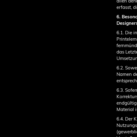
allen den
erfasst, 
6. Beson
Designer
6.1. Die 
Printeleme
fernmündl
das Letzt
Umsetzun
6.2. Sowe
Namen de
entsprech
6.3. Sofe
Korrektur
endgültig
Material 
6.4. Der 
Nutzungsr
(gewerbli