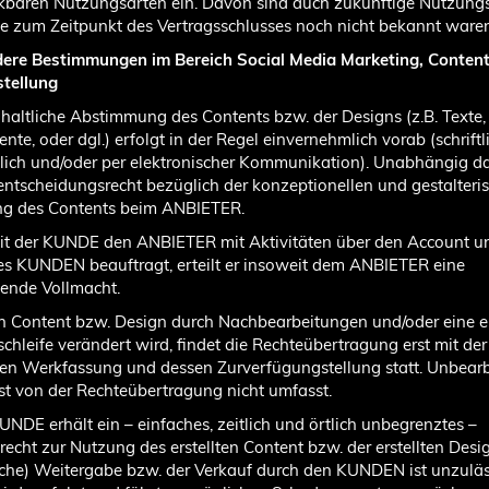
kbaren Nutzungsarten ein. Davon sind auch zukünftige Nutzung
die zum Zeitpunkt des Vertragsschlusses noch nicht bekannt waren
dere Bestimmungen im Bereich Social Media Marketing, Conten
stellung
inhaltliche Abstimmung des Contents bzw. der Designs (z.B. Texte,
nte, oder dgl.) erfolgt in der Regel einvernehmlich vorab (schriftl
ich und/oder per elektronischer Kommunikation). Unabhängig da
entscheidungsrecht bezüglich der konzeptionellen und gestalteri
g des Contents beim ANBIETER.
it der KUNDE den ANBIETER mit Aktivitäten über den Account u
s KUNDEN beauftragt, erteilt er insoweit dem ANBIETER eine
ende Vollmacht.
rn Content bzw. Design durch Nachbearbeitungen und/oder eine e
schleife verändert wird, findet die Rechteübertragung erst mit der
en Werkfassung und dessen Zurverfügungstellung statt. Unbearb
ist von der Rechteübertragung nicht umfasst.
KUNDE erhält ein – einfaches, zeitlich und örtlich unbegrenztes –
echt zur Nutzung des erstellten Content bzw. der erstellten Desig
che) Weitergabe bzw. der Verkauf durch den KUNDEN ist unzuläss