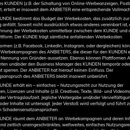
s KUNDEN (z.B. der Schaltung von Online-Werbeanzeigen, Posti
t, erteilt er insoweit dem ANBIETER eine entsprechende Vollmach
KUNDE bestimmt das Budget der Werbekosten, das zusätzlich zur
 anfällt. Soweit nicht ausdrücklich etwas anderes vereinbart ist, 
chnung der Werbekosten unmittelbar zwischen dem KUNDE und 
tform. Der KUNDE trägt sämtliche anfallenden Werbekosten.
tformen (z.B. Facebook, LinkedIn, Instagram, oder dergleichen) kö
l Werbekampagnen des ANBIETERS, die dieser für den KUNDEN er
e Nennung von Gründen aussetzen. Ebenso können Plattformen A
ten und/oder den Business Manager des KUNDEN temporär ode
 sperren. Der ANBIETER hat hierauf keinen Einfluss. Der
sanspruch des ANBIETERS bleibt insoweit unberührt.
KUNDE erhält ein – einfaches – Nutzungsrecht zur Nutzung der
, Lizenzen und Inhalte (z.B. Creatives, Texte, Bild- und Videoma
er Vertragslaufzeit. Jegliche Weitergabe und/oder Vervielfältigu
oder Inhalte ist untersagt. Jeder Verstoß wird verfolgt und führt z
n Schadensersatzansprüchen.
 KUNDE räumt dem ANBIETER an Werbekampagnen und deren Inh
und zeitlich uneingeschränktes, weltweites, einfaches Nutzungsre