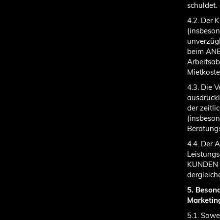
schuldet.
4.2. Der 
(insbeson
unverzüg
beim ANB
Arbeitsa
Mietkoste
4.3. Die 
ausdrückl
der zeitl
(insbeson
Beratungs
4.4. Der A
Leistungs
KUNDEN ge
dergleich
5. Beson
Marketin
5.1. Sowe