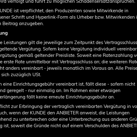
ird verfolgt und führt zu möglichen Schadensersatzansprüchen.
KUNDE ist verpflichtet, den Produzenten sowie Mitwirkende in
ner Schrift und Hyperlink-Form als Urheber bzw. Mitwirkenden 
n Beitrag anzugeben.
tung
die Leistungen gilt die jeweilige zum Zeitpunkt des Vertragsschlus
eltende Vergütung. Sofern keine Vergütung individuell vereinbar
Vergütung gemäß geltender Preisliste. Soweit eine Ratenzahlung v
 die erste Rate unmittelbar mit Vertragsschluss an; die weiteren Rat
cht anders vereinbart - jeweils monatlich im Voraus an. Alle Preis
 sich zuzüglich USt.
n eine Einrichtungsgebühr vereinbart ist, fällt diese - sofern nicht
d geregelt - nur einmalig an. Im Rahmen einer etwaigen
erlängerung fällt keine erneute Einrichtungsgebühr an.
Pflicht zur Erbringung der vertraglich vereinbarten Vergütung in v
auch, wenn der KUNDE den ANBIETER anweist, die Leistungen
ehend zu unterbrechen oder eine Unterbrechung aus anderen Gr
 ist, soweit die Gründe nicht auf einem Verschulden des ANBIE