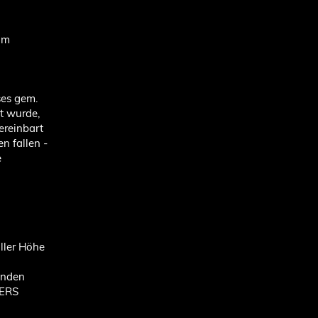
im
ses gem.
t wurde,
ereinbart
en fallen -
e
oller Höhe
ünden
TERS