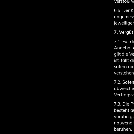
Verstoß w
6.5. Der 
angemesse
jeweilige
7. Vergü
7.1. Für 
Angebot g
gilt die 
ist, fällt
sofern ni
verstehen
7.2. Sofer
abweichen
Vertragsv
7.3. Die 
besteht 
vorüberg
notwendig
beruhen.