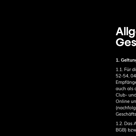
All
Ges
1. Geltu
1.1. Für 
52-54, 0
Empfänge
auch als 
Club- und
Online u
(nachfolg
Geschäft
1.2. Das 
BGB) bzw