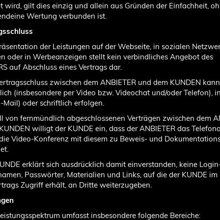
 wird, gilt dies einzig und allein aus Gründen der Einfachheit, o
endeine Wertung verbunden ist.
gsschluss
Präsentation der Leistungen auf der Webseite, in sozialen Netzwer
n oder in Werbeanzeigen stellt kein verbindliches Angebot des
 auf Abschluss eines Vertrags dar.
 Vertragsschluss zwischen dem ANBIETER und dem KUNDEN kann
ich (insbesondere per Video bzw. Videochat und/oder Telefon), i
E-Mail) oder schriftlich erfolgen.
Fall von fernmündlich abgeschlossenen Verträgen zwischen dem 
KUNDEN willigt der KUNDE ein, dass der ANBIETER das Telefona
 die Video-Konferenz mit diesem zu Beweis- und Dokumentatio
et.
KUNDE erklärt sich ausdrücklich damit einverstanden, keine Login
amen, Passwörter, Materialien und Links, auf die der KUNDE i
rtrags Zugriff erhält, an Dritte weiterzugeben.
ngen
Leistungsspektrum umfasst insbesondere folgende Bereiche: