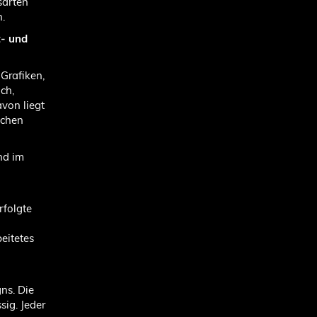
sarten
.
t- und
 Grafiken,
ich,
von liegt
schen
nd im
rfolgte
eitetes
ns. Die
ig. Jeder