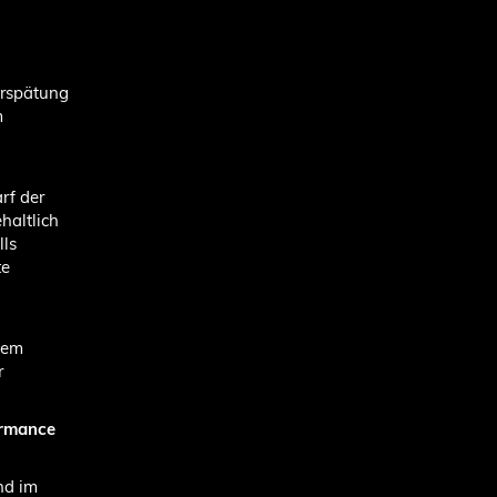
erspätung
m
rf der
haltlich
lls
te
dem
r
ormance
nd im