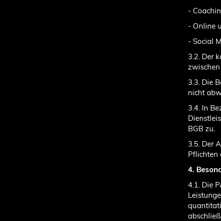
- Coachin
- Online
- Social 
3.2. Der 
zwischen
3.3. Die 
nicht abw
3.4. In B
Dienstlei
BGB zu.
3.5. Der A
Pflichten
4. Beson
4.1. Die 
Leistung
quantitat
abschließ