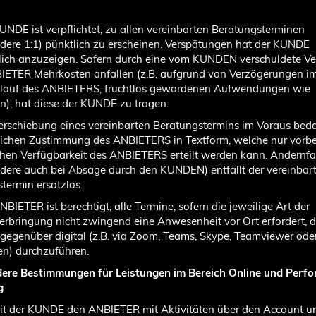
KUNDE ist verpflichtet, zu allen vereinbarten Beratungsterminen
dere 1:1) pünktlich zu erscheinen. Verspätungen hat der KUNDE
lich anzuzeigen. Sofern durch eine vom KUNDEN verschuldete V
IETER Mehrkosten anfallen (z.B. aufgrund von Verzögerungen i
blauf des ANBIETERS, fruchtlos gewordenen Aufwendungen wie
n), hat diese der KUNDE zu tragen.
Verschiebung eines vereinbarten Beratungstermins im Voraus beda
ichen Zustimmung des ANBIETERS in Textform, welche nur vorbe
ichen Verfügbarkeit des ANBIETERS erteilt werden kann. Andernfa
dere auch bei Absage durch den KUNDEN) entfällt der vereinbar
termin ersatzlos.
NBIETER ist berechtigt, alle Termine, sofern die jeweilige Art der
erbringung nicht zwingend eine Anwesenheit vor Ort erfordert, 
genüber digital (z.B. via Zoom, Teams, Skype, Teamviewer ode
en) durchzuführen.
dere Bestimmungen für Leistungen im Bereich Online und Perf
g
it der KUNDE den ANBIETER mit Aktivitäten über den Account u