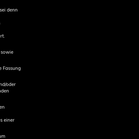
sei denn
s
t.
 sowie
ge Fassung
nd/oder
enden
gen
 einer
num