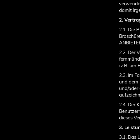
verwendet
damit irg
2. Vertra
2.1. Die 
Broschüre
ANBIETERS
2.2. Der
fernmündl
(z.B. per 
2.3. Im 
und dem 
und/oder
aufzeichn
2.4. Der 
Benutzern
dieses Ve
3. Leistu
3.1. Das 