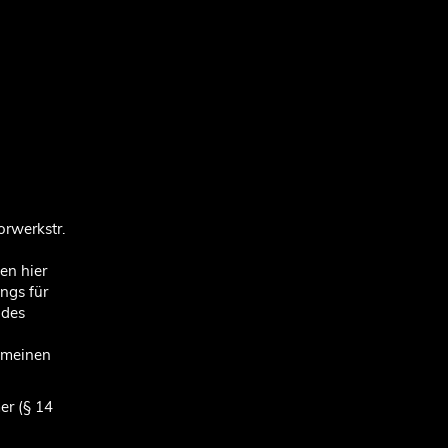
orwerkstr.
en hier
ngs für
 des
gemeinen
er (§ 14