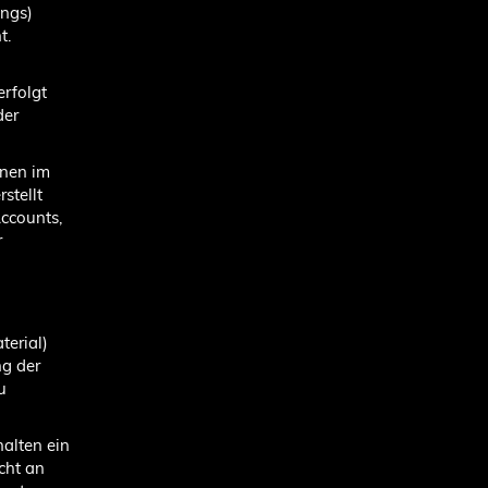
ngs)
t.
erfolgt
der
nnen im
stellt
ccounts,
r
terial)
ng der
u
alten ein
cht an