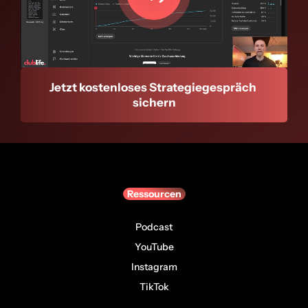
/
Loaded
:
Unmute
Playback
100.00%
Rate
Jetzt kostenloses Strategiegespräch 
sichern
Ressourcen
Podcast
YouTube
Instagram
TikTok